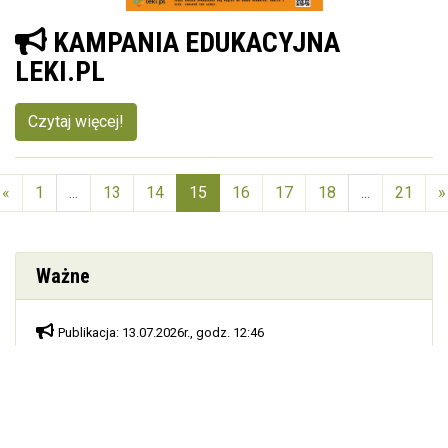
KAMPANIA EDUKACYJNA
LEKI.PL
Czytaj więcej!
«
1
...
13
14
15
16
17
18
...
21
»
(aktualna)
Ważne
Publikacja: 13.07.2026r., godz. 12:46
GRANT EKOLOGICZNY
Publikacja: 30.06.2026r., godz. 16:41
Bezpłatne korzystanie z basenów w okresie ferii