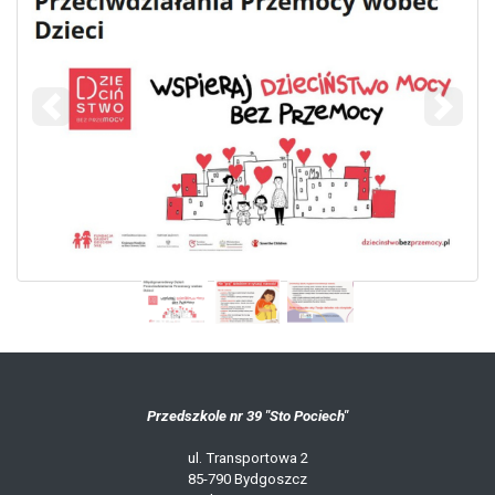
Poprzedni
Nastę
Przedszkole nr 39 "Sto Pociech"
ul. Transportowa 2
85-790 Bydgoszcz