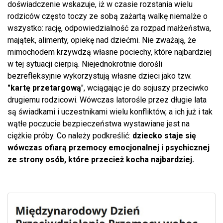
doświadczenie wskazuje, iż w czasie rozstania wielu
rodziców często toczy ze sobą zażartą walkę niemalże o
wszystko: rację, odpowiedzialność za rozpad małżeństwa,
majątek, alimenty, opiekę nad dziećmi. Nie zważają, że
mimochodem krzywdzą własne pociechy, które najbardziej
w tej sytuacji cierpią. Niejednokrotnie dorośli
bezrefleksyjnie wykorzystują własne dzieci jako tzw.
"kartę przetargową
", wciągając je do sojuszy przeciwko
drugiemu rodzicowi. Wówczas latorośle przez długie lata
są świadkami i uczestnikami wielu konfliktów, a ich już i tak
wątłe poczucie bezpieczeństwa wystawiane jest na
ciężkie próby. Co należy podkreślić:
dziecko staje się
wówczas ofiarą przemocy emocjonalnej i psychicznej
ze strony osób, które przecież kocha najbardziej.